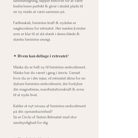
sammenligning, slipper behovet for at være
bedre/mere perfekt & giver i stedet plads til
en ny måde at være sammen på.
Fællesskab, feminine kraft & nydelse er
nøgleordene for retreatet. Her mødes kvinder
som er klar til at stå stærk i deres bløde &
stærke feminine energi.
✦ 𝐇𝐯𝐞𝐦 𝐤𝐚𝐧 𝐝𝐞𝐥𝐭𝐚𝐠𝐞 𝐢 𝐫𝐞𝐭𝐫𝐞𝐚𝐭𝐞𝐭?
Måske du er helt ny til feminine embodiment.
Måske har du været i gang i årevis. Uanset
hvor du er i din rejse, vil retreatet åbne for en
dybere feminine embodiment, der fordyber
din magnetisme, manifestationskraft & evne
til at nyde livet.
Kalder et nyt niveau af feminine embodiment
på din opmærksomhed?
Så er Circle of Sisters Retreatet med stor
sandsynlighed for dig.