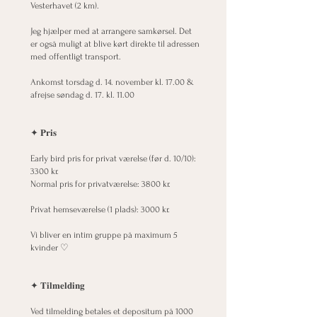
Vesterhavet (2 km).
Jeg hjælper med at arrangere samkørsel. Det
er også muligt at blive kørt direkte til adressen
med offentligt transport.
Ankomst torsdag d. 14. november kl. 17.00 &
afrejse søndag d. 17. kl. 11.00
✦ 𝐏𝐫𝐢𝐬
Early bird pris for privat værelse (før d. 10/10):
3300 kr.
Normal pris for privatværelse: 3800 kr.
Privat hemseværelse (1 plads): 3000 kr.
Vi bliver en intim gruppe på maximum 5
kvinder ♡
✦ 𝐓𝐢𝐥𝐦𝐞𝐥𝐝𝐢𝐧𝐠
Ved tilmelding betales et depositum på 1000