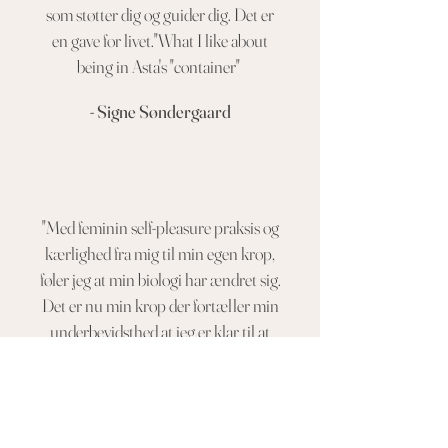
som støtter dig og guider dig. Det er
en gave for livet."What I like about
being in Asta's "container"
- Signe Søndergaard
"Med feminin self-pleasure praksis og
kærlighed fra mig til min egen krop,
føler jeg at min biologi har ændret sig.
Det er nu min krop der fortæller min
underbevidsthed at jeg er klar til at
modtage ægte kærlighed.
Min krop VED hvordan det føles, fordi
jeg selv giver hende det. Det er så vildt.