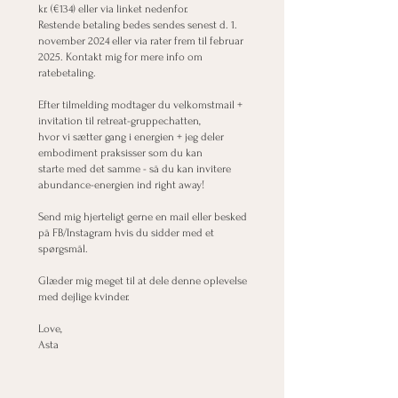
kr. (€134) eller via linket nedenfor.
Restende betaling bedes sendes senest d. 1.
november 2024 eller via rater frem til februar
2025. Kontakt mig for mere info om
ratebetaling.
Efter tilmelding modtager du velkomstmail +
invitation til retreat-gruppechatten,
hvor vi sætter gang i energien + jeg deler
embodiment praksisser som du kan
starte med det samme - så du kan invitere
abundance-energien ind right away!
Send mig hjerteligt gerne en mail eller besked
på FB/Instagram hvis du sidder med et
spørgsmål.
Glæder mig meget til at dele denne oplevelse
med dejlige kvinder.
Love,
Asta