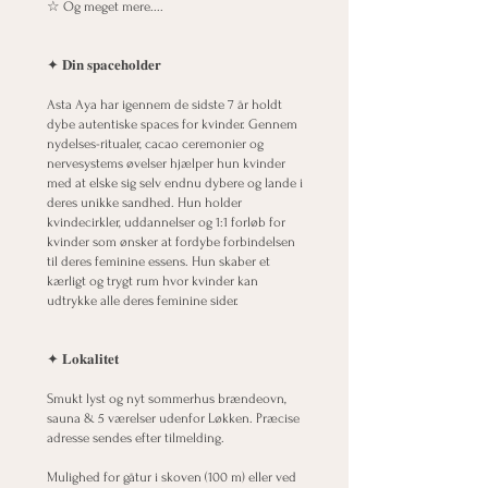
☆ Og meget mere....
✦ 𝐃𝐢𝐧 𝐬𝐩𝐚𝐜𝐞𝐡𝐨𝐥𝐝𝐞𝐫
Asta Aya har igennem de sidste 7 år holdt
dybe autentiske spaces for kvinder. Gennem
nydelses-ritualer, cacao ceremonier og
nervesystems øvelser hjælper hun kvinder
med at elske sig selv endnu dybere og lande i
deres unikke sandhed. Hun holder
kvindecirkler, uddannelser og 1:1 forløb for
kvinder som ønsker at fordybe forbindelsen
til deres feminine essens. Hun skaber et
kærligt og trygt rum hvor kvinder kan
udtrykke alle deres feminine sider.
✦ 𝐋𝐨𝐤𝐚𝐥𝐢𝐭𝐞𝐭
​Smukt lyst og nyt sommerhus brændeovn,
sauna & 5 værelser udenfor Løkken. Præcise
adresse sendes efter tilmelding.
Mulighed for gåtur i skoven (100 m) eller ved