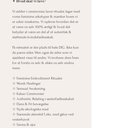
✦ 𝐇𝐯𝐚𝐝 𝐬𝐤𝐚𝐥 𝐯𝐢 𝐥𝐚𝐯𝐞?
Vi sidder i ceremonier, laver ritualer, leger med
vores feminine arketyper & mærker hvem vi
er uden maskerne. Vi oplever hvordan det er
at være os selv 100% ærligt & hvad det
betyder at være en del af et autentisk &
støttende kvindefællesskab.
På retreatet er der plads til hele DIG. Ikke kun
de pæne sider. Men også de sider som vi
sjældent viser til andre. Vi inviterer dem frem
for at forstå os selv & elske os selv endnu
mere.
☆ Feminine Embodiment Ritualer
☆ Womb Healinger
☆ Sensual Awakening
☆ Kakao Ceremonier
☆ Authentic Relating i søsterfællesskabet
☆ Dans & Fri bevægelse
☆ Nyde økologiske mad
☆ Nærende alenetid f.eks. med gåtur ved
vesterhavet
☆ Sauna & spa